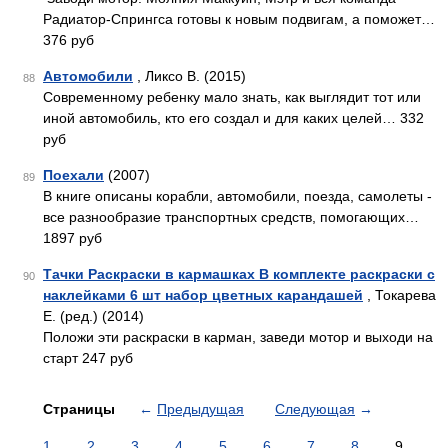
Радиатор-Спрингса готовы к новым подвигам, а поможет…
376 руб
Автомобили
, Ликсо В. (2015)
88
Современному ребенку мало знать, как выглядит тот или
иной автомобиль, кто его создал и для каких целей… 332
руб
Поехали
(2007)
89
В книге описаны корабли, автомобили, поезда, самолеты -
все разнообразие транспортных средств, помогающих…
1897 руб
Тачки Раскраски в кармашках В комплекте раскраски с
90
наклейками 6 шт набор цветных карандашей
, Токарева
Е. (ред.) (2014)
Положи эти раскраски в карман, заведи мотор и выходи на
старт 247 руб
Страницы
←
Предыдущая
Следующая
→
1
2
3
4
5
6
7
8
9