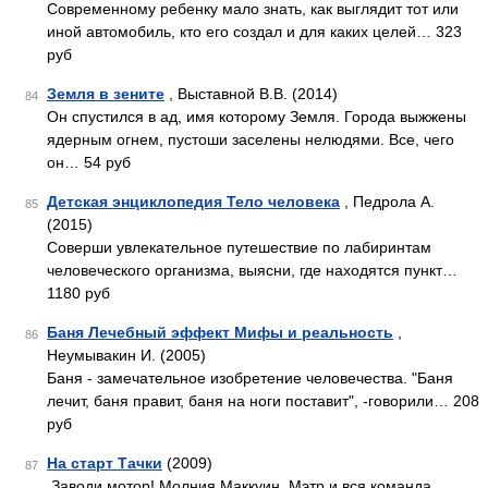
Современному ребенку мало знать, как выглядит тот или
иной автомобиль, кто его создал и для каких целей… 323
руб
Земля в зените
, Выставной В.В. (2014)
84
Он спустился в ад, имя которому Земля. Города выжжены
ядерным огнем, пустоши заселены нелюдями. Все, чего
он… 54 руб
Детская энциклопедия Тело человека
, Педрола А.
85
(2015)
Соверши увлекательное путешествие по лабиринтам
человеческого организма, выясни, где находятся пункт…
1180 руб
Баня Лечебный эффект Мифы и реальность
,
86
Неумывакин И. (2005)
Баня - замечательное изобретение человечества. "Баня
лечит, баня правит, баня на ноги поставит", -говорили… 208
руб
На старт Тачки
(2009)
87
Заводи мотор! Молния Маккуин, Мэтр и вся команда